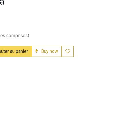
a
xes comprises)
uter au panier
Buy now