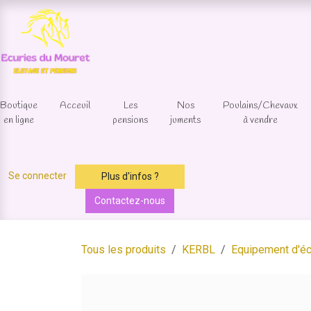
Se rendre au contenu
Boutique
Acceuil
Les
Nos
Poulains/Chevaux
en ligne
pensions
juments
à vendre
Se connecter
Plus d'infos ?
Contactez-nous
Tous les produits
KERBL
Equipement d'éc