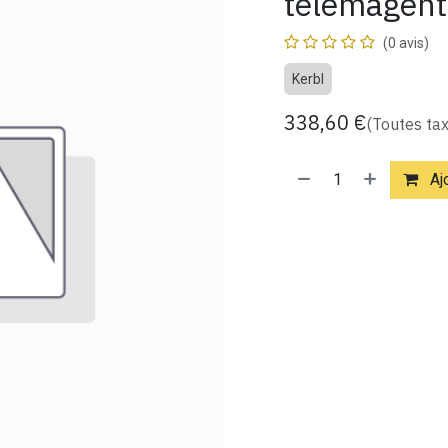
telemagent
(0 avis)
Kerbl
338,60
€
(Toutes ta
Ajo