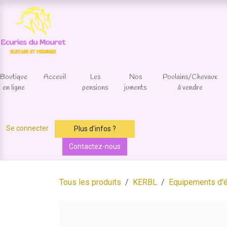
Se rendre au contenu
Boutique
Acceuil
Les
Nos
Poulains/Chevaux
en ligne
pensions
juments
à vendre
Se connecter
Plus d'infos ?
Contactez-nous
Tous les produits
KERBL
Equipements d'é