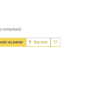
s comprises)
uter au panier
Buy now