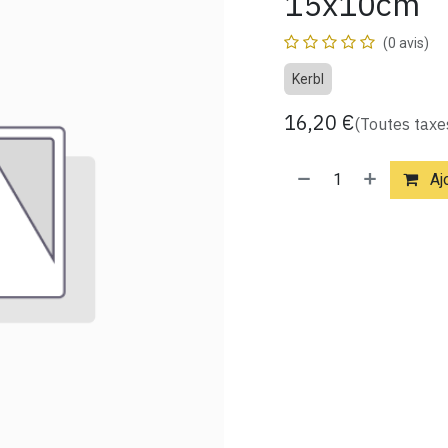
15x10cm
(0 avis)
Kerbl
16,20
€
(Toutes taxe
Ajo