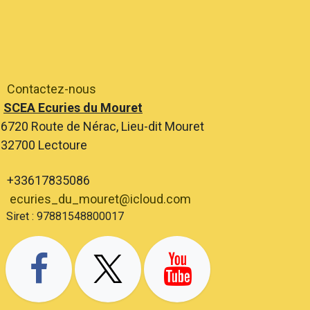
Contactez-nous
SCEA Ecuries du Mouret
6720 Route de Nérac, Lieu-dit Mouret
2700 Lectoure
+33617835086
ecuries_du_mouret@icloud.com
ret : 97881548800017