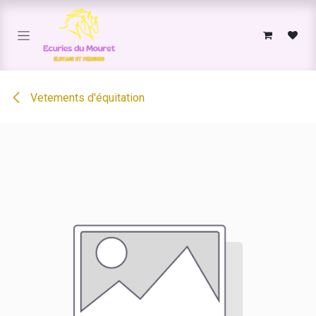
Se rendre au contenu
Vetements d'équitation