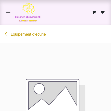
Se rendre au contenu
Equipement d'écurie