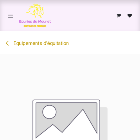
Se rendre au contenu
Equipements d'équitation