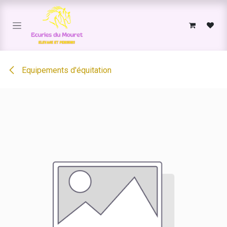
Se rendre au contenu
Equipements d'équitation