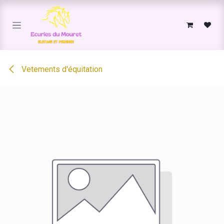
Se rendre au contenu
Vetements d'équitation