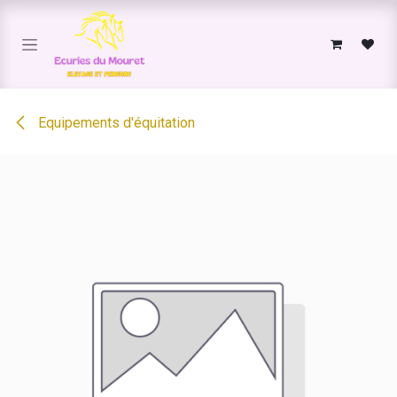
Se rendre au contenu
Equipements d'équitation