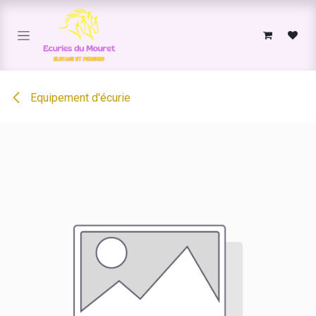
Se rendre au contenu
Equipement d'écurie