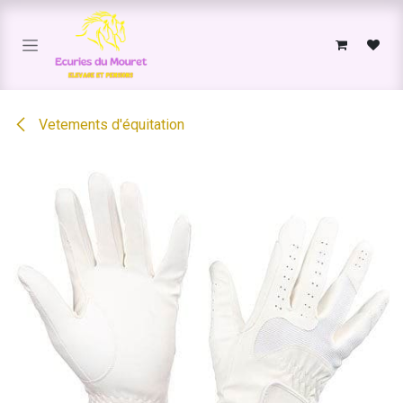
Se rendre au contenu
Vetements d'équitation