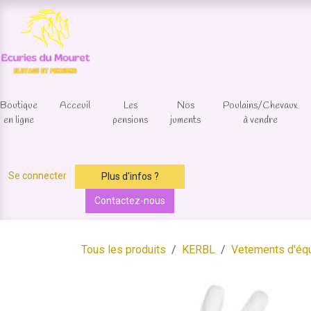
Se rendre au contenu
Boutique
Acceuil
Les
Nos
Poulains/Chevaux
en ligne
pensions
juments
à vendre
Se connecter
Plus d'infos ?
Contactez-nous
Tous les produits
KERBL
Vetements d'équ