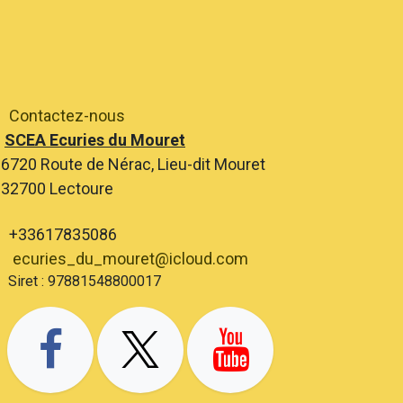
Contactez-nous
SCEA Ecuries du Mouret
6720 Route de Nérac, Lieu-dit Mouret
2700 Lectoure
+33617835086
ecuries_du_mouret@icloud.com
ret : 97881548800017