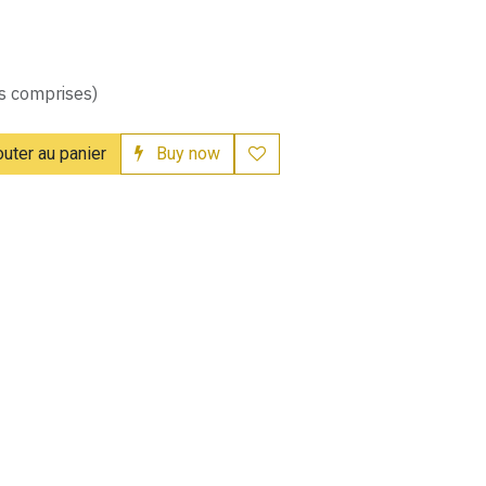
s comprises)
uter au panier
Buy now