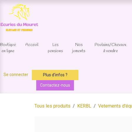
Se rendre au contenu
Boutique
Acceuil
Les
Nos
Poulains/Chevaux
en ligne
pensions
juments
à vendre
Se connecter
Plus d'infos ?
Contactez-nous
Tous les produits
KERBL
Vetements d'équ