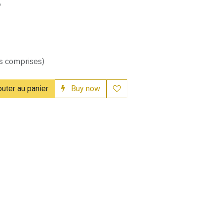
8
s comprises)
uter au panier
Buy now