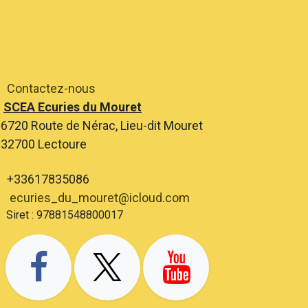
Contactez-nous
SCEA Ecuries du Mouret
6720 Route de Nérac, Lieu-dit Mouret
2700 Lectoure
+33617835086
ecuries_du_mouret@icloud.com
ret : 97881548800017