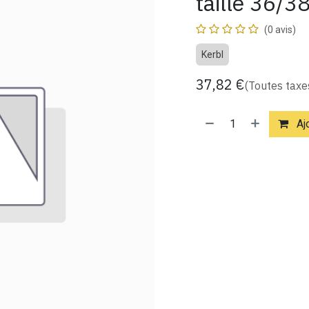
taille 36/3
(0 avis)
Kerbl
37,82
€
(Toutes taxe
Ajo