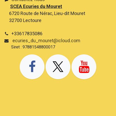
SCEA Ecuries du Mouret
6720 Route de Nérac, Lieu-dit Mouret
32700 Lectoure
+33617835086
ecuries_du_mouret@icloud.com
Siret : 97881548800017