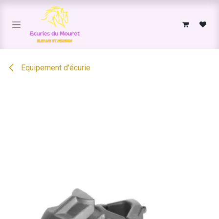
Se rendre au contenu
Equipement d'écurie