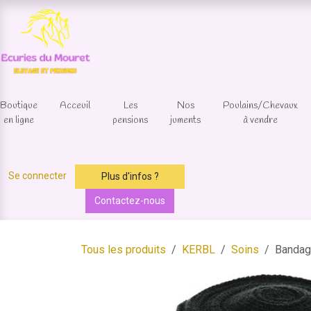
Se rendre au contenu
Boutique
Acceuil
Les
Nos
Poulains/Chevaux
en ligne
pensions
juments
à vendre
Se connecter
Plus d'infos ?
Contactez-nous
Tous les produits
KERBL
Soins
Bandage