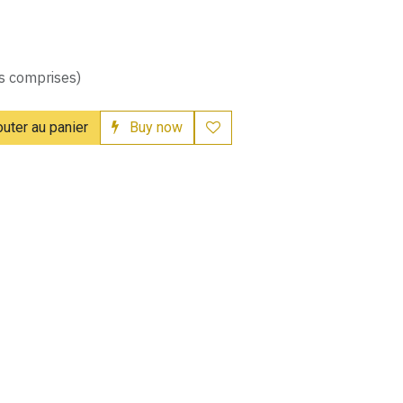
s comprises)
uter au panier
Buy now