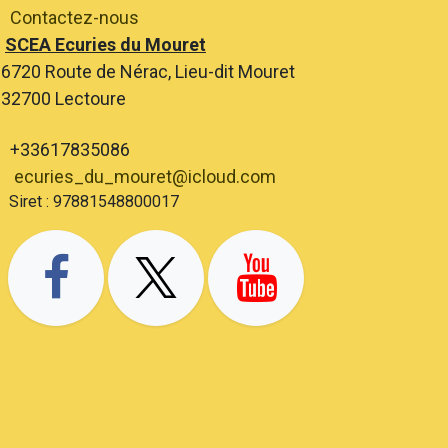
Contactez-nous
SCEA Ecuries du Mouret
6720 Route de Nérac, Lieu-dit Mouret
2700 Lectoure
+33617835086
ecuries_du_mouret@icloud.com
ret : 97881548800017