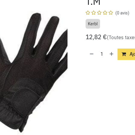
T.M
(0 avis)
Kerbl
12,82
€
(Toutes taxe
Ajo