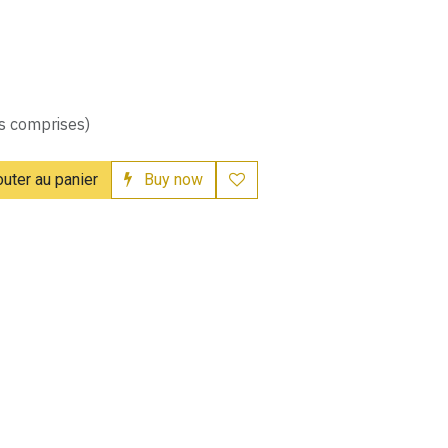
s comprises)
uter au panier
Buy now