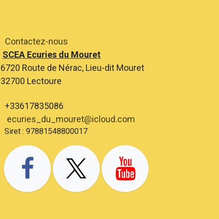
Contactez-nous
SCEA Ecuries du Mouret
6720 Route de Nérac, Lieu-dit Mouret
2700 Lectoure
+33617835086
ecuries_du_mouret@icloud.com
ret : 97881548800017