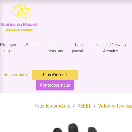
Se rendre au contenu
Boutique
Acceuil
Les
Nos
Poulains/Chevaux
en ligne
pensions
juments
à vendre
Se connecter
Plus d'infos ?
Contactez-nous
Tous les produits
KERBL
Vetements d'équ