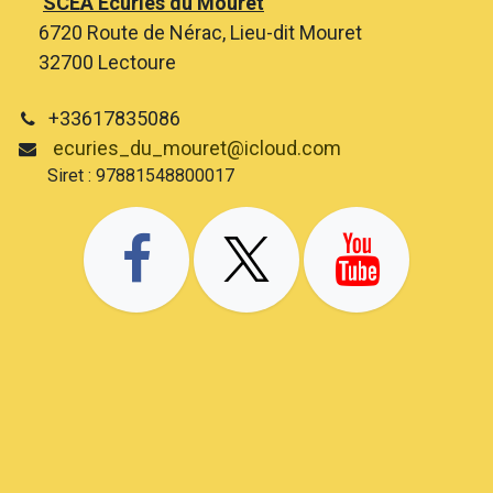
SCEA Ecuries du Mouret
6720 Route de Nérac, Lieu-dit Mouret
32700 Lectoure
+33617835086
ecuries_du_mouret@icloud.com
Siret : 97881548800017