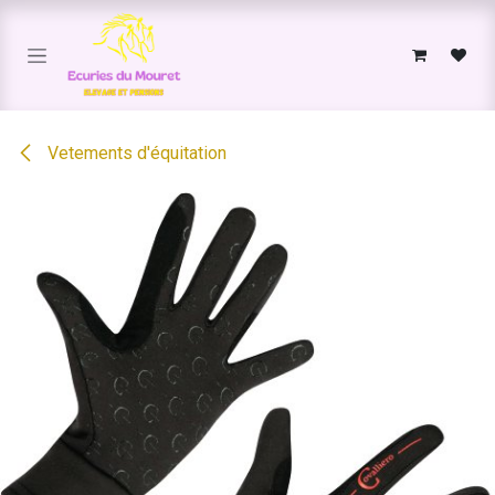
Se rendre au contenu
Vetements d'équitation