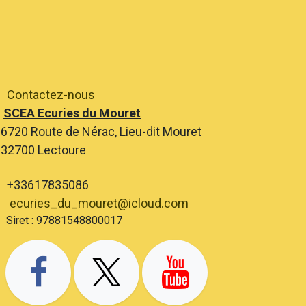
Contactez-nous
SCEA Ecuries du Mouret
6720 Route de Nérac, Lieu-dit Mouret
2700 Lectoure
+33617835086
ecuries_du_mouret@icloud.com
ret : 97881548800017