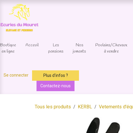
Se rendre au contenu
Boutique
Acceuil
Les
Nos
Poulains/Chevaux
en ligne
pensions
juments
à vendre
Se connecter
Plus d'infos ?
Contactez-nous
Tous les produits
KERBL
Vetements d'équ