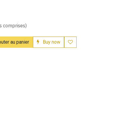
s comprises)
uter au panier
Buy now