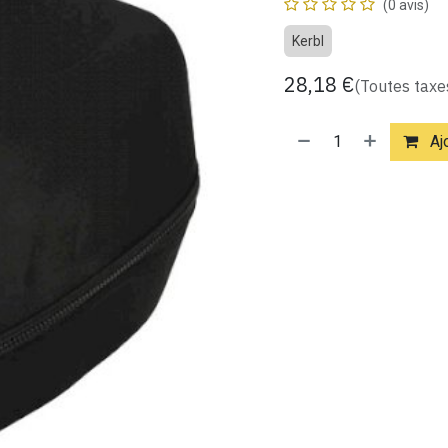
(0 avis)
Kerbl
28,18
€
(Toutes taxe
Ajo