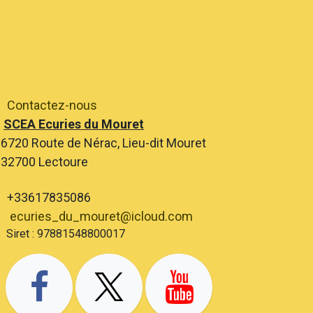
Contactez-nous
SCEA Ecuries du Mouret
6720 Route de Nérac, Lieu-dit Mouret
2700 Lectoure
+33617835086
ecuries_du_mouret@icloud.com
ret : 97881548800017