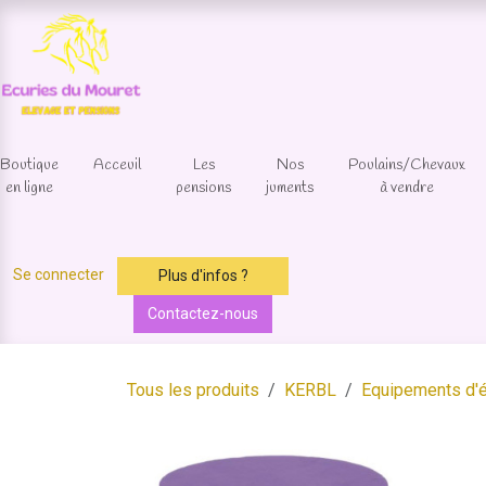
Se rendre au contenu
Boutique
Acceuil
Les
Nos
Poulains/Chevaux
en ligne
pensions
juments
à vendre
Se connecter
Plus d'infos ?
Contactez-nous
Tous les produits
KERBL
Equipements d'é