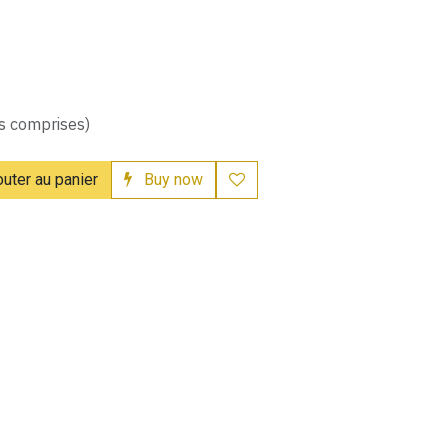
s comprises)
uter au panier
Buy now