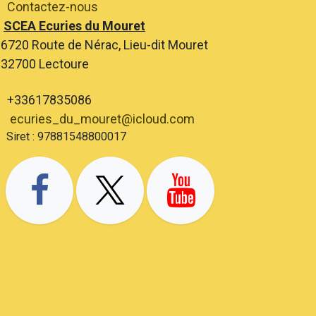
Contactez-nous
SCEA Ecuries du Mouret
6720 Route de Nérac, Lieu-dit Mouret
2700 Lectoure
+33617835086
ecuries_du_mouret@icloud.com
ret : 97881548800017