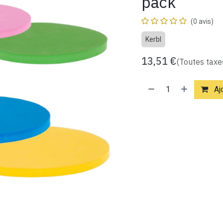
pack
(0 avis)
Kerbl
13,51
€
(Toutes taxe
Ajo