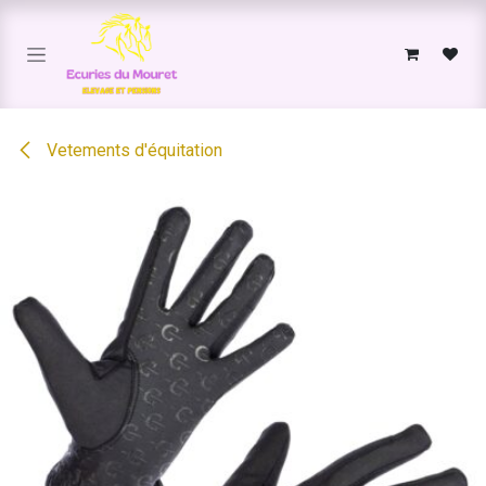
Se rendre au contenu
Vetements d'équitation