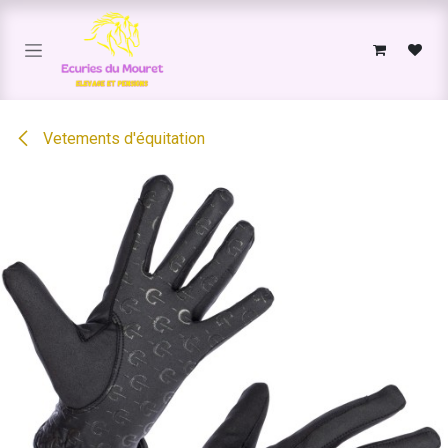
Se rendre au contenu
Vetements d'équitation