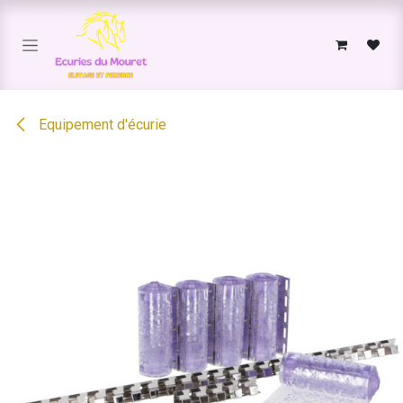
Se rendre au contenu
Equipement d'écurie