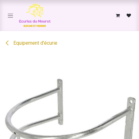
Se rendre au contenu
Equipement d'écurie