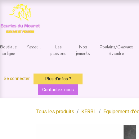
Se rendre au contenu
Boutique
Acceuil
Les
Nos
Poulains/Chevaux
en ligne
pensions
juments
à vendre
Se connecter
Plus d'infos ?
Contactez-nous
Tous les produits
KERBL
Equipement d'éc