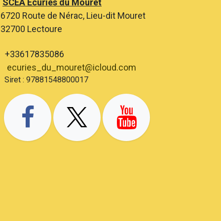
SCEA Ecuries du Mouret
6720 Route de Nérac, Lieu-dit Mouret
2700 Lectoure
+33617835086
ecuries_du_mouret@icloud.com
ret : 97881548800017