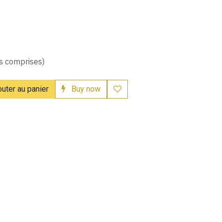
s comprises)
uter au panier
Buy now