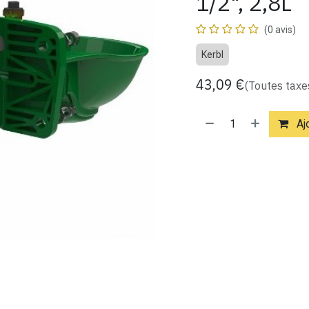
1/2", 2,8L
(0 avis)
Kerbl
43,09
€
(Toutes taxe
Ajo