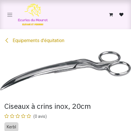
Se rendre au contenu
Equipements d'équitation
Ciseaux à crins inox, 20cm
(0 avis)
Kerbl