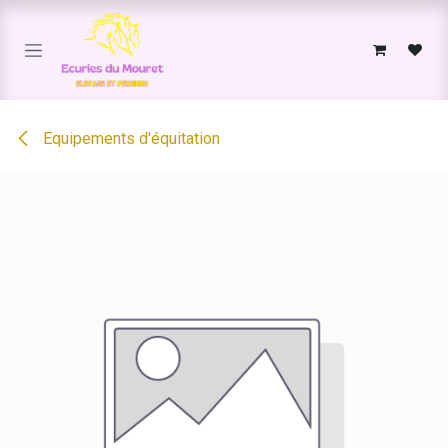
Se rendre au contenu
Equipements d'équitation