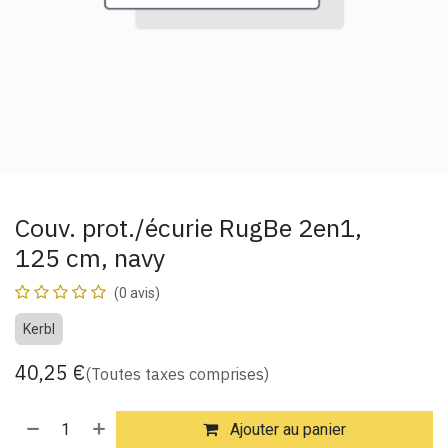
Couv. prot./écurie RugBe 2en1,
125 cm, navy
(0 avis)
Kerbl
40,25
€
(Toutes taxes comprises)
Ajouter au panier