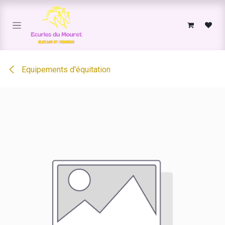
Se rendre au contenu
Equipements d'équitation