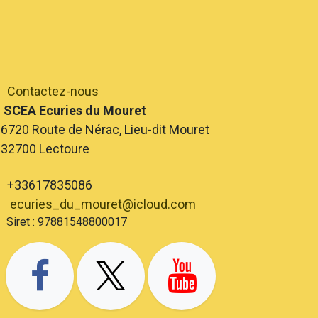
Contactez-nous
SCEA Ecuries du Mouret
6720 Route de Nérac, Lieu-dit Mouret
2700 Lectoure
+33617835086
ecuries_du_mouret@icloud.com
ret : 97881548800017