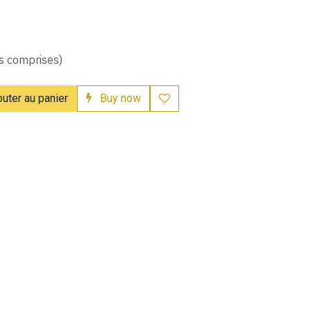
s comprises)
uter au panier
Buy now