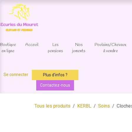
Se rendre au contenu
Boutique
Acceuil
Les
Nos
Poulains/Chevaux
en ligne
pensions
juments
à vendre
Se connecter
Plus d'infos ?
Contactez-nous
Tous les produits
KERBL
Soins
Cloches