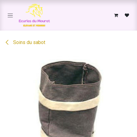
Se rendre au contenu
Soins du sabot